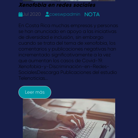
Xenofobia en redes sociales
Jul 2020
coeswpadmin
Nota
En Costa Rica muchas empresas y personas
se han anunciado en apoyo a las iniciativas
de diversidad e inclusión, sin embargo
cuando se trata del tema de xenofobia, los
comentarios y publicaciones negativas han
incrementado significativamente a la vez
que aumentan los casos de Covid-19.
Xenofobia-y-Discriminación-en-Redes-
SocialesDescarga Publicaciones del estudio
Telenoticias…
Leer más