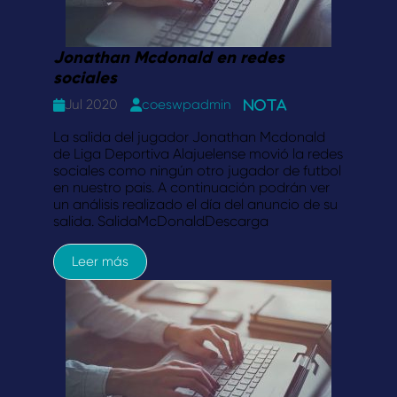
Jonathan Mcdonald en redes
sociales
Jul 2020
coeswpadmin
Nota
La salida del jugador Jonathan Mcdonald
de Liga Deportiva Alajuelense movió la redes
sociales como ningún otro jugador de futbol
en nuestro pais. A continuación podrán ver
un análisis realizado el día del anuncio de su
salida. SalidaMcDonaldDescarga
Leer más