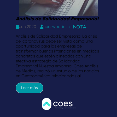
Análisis de Solidaridad Empresarial
Jun 2020
coeswpadmin
Nota
Análisis de Solidaridad Empresarial La crisis
del coronavirus debe ser vista como una
oportunidad para las empresas de
transformar buenas intenciones en medidas
concretas que estén alineadas con una
efectiva estrategia de Solidaridad
Empresarial Nuestra empresa, Coes Análisis
de Medios, realizó un estudio de las noticias
en Centroamérica relacionadas al…
Leer más