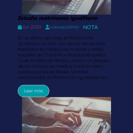
Estudio matrimonio igualitario
Jun 2020
coeswpadmin
Nota
En la última semana, el Matrimonio
Igualitario ha sido uno de los temas más
hablados en medios de noticias y redes
sociales de Costa Rica Nuestra empresa,
Coes Análisis de Medios, realizó un estudio
de las noticias en medios tradicionales y
publicaciones de Redes Sociales
relacionadas al Matrimonio Igualitario en…
Leer más