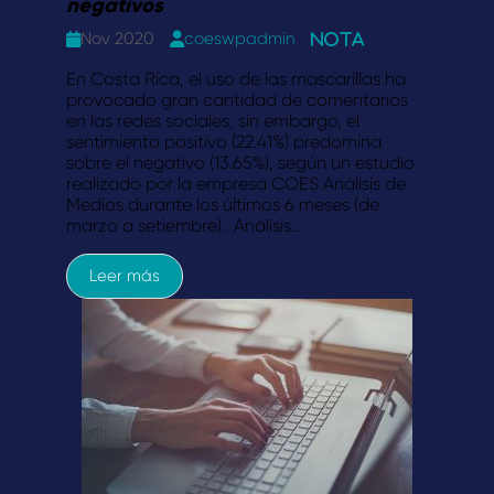
negativos
Nov 2020
coeswpadmin
Nota
En Costa Rica, el uso de las mascarillas ha
provocado gran cantidad de comentarios
en las redes sociales, sin embargo, el
sentimiento positivo (22.41%) predomina
sobre el negativo (13.65%), según un estudio
realizado por la empresa COES Análisis de
Medios durante los últimos 6 meses (de
marzo a setiembre). Análisis…
Leer más