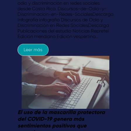
odio y discriminación en redes sociales
desde Costa Rica. Discursos-de-Odio-y-
Discriminacion-en-Redes-SocialesDescarga
Infografía Infografía Discursos de Odio y
Discriminación en Redes SocialesDescarga
Publicaciones del estudio Noticias Repretel
Edición meridiana Edición vespertina…
Leer más
El uso de la mascarilla protectora
del COVID-19 genera más
sentimientos positivos que