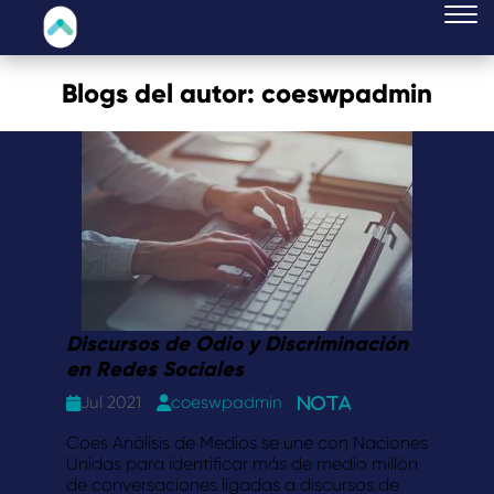
Blogs del autor:
coeswpadmin
Discursos de Odio y Discriminación
en Redes Sociales
Jul 2021
coeswpadmin
Nota
Coes Análisis de Medios se une con Naciones
Unidas para identificar más de medio millón
de conversaciones ligadas a discursos de