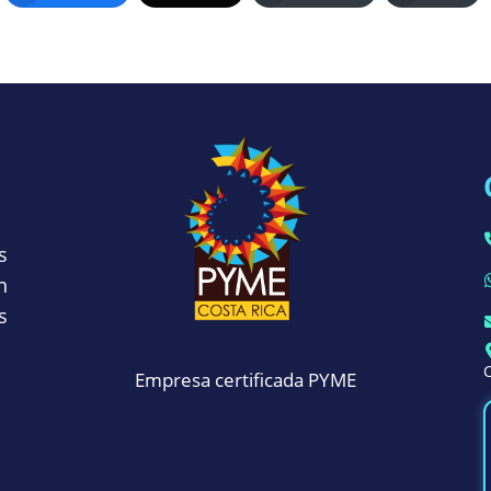
s
n
s
C
Empresa certificada PYME