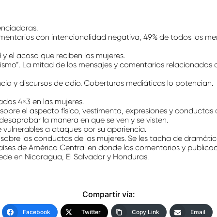
enciadoras.
entarios con intencionalidad negativa, 49% de todos los mens
y el acoso que reciben las mujeres.
nismo”. La mitad de los mensajes y comentarios relacionados 
ia y discursos de odio. Coberturas mediáticas lo potencian.
das 4×3 en las mujeres.
 sobre el aspecto físico, vestimenta, expresiones y conductas
desaprobar la manera en que se ven y se visten.
 vulnerables a ataques por su apariencia.
 sobre las conductas de las mujeres. Se les tacha de dramática
aíses de América Central en donde los comentarios y publica
cede en Nicaragua, El Salvador y Honduras.
Compartir vía:
Facebook
Twitter
Copy Link
Email