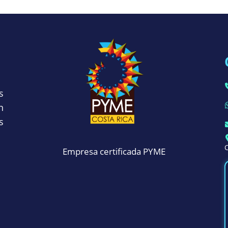
s
n
s
C
Empresa certificada PYME