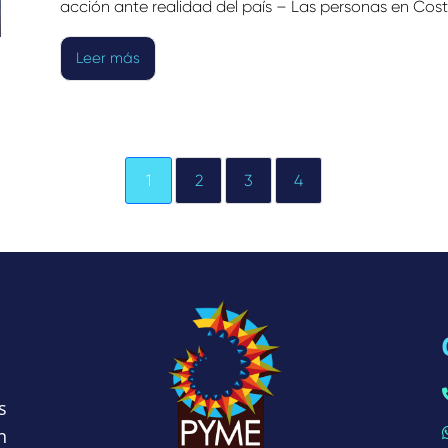
acción ante realidad del país – Las personas en Costa
Leer más
1
2
3
4
s
n